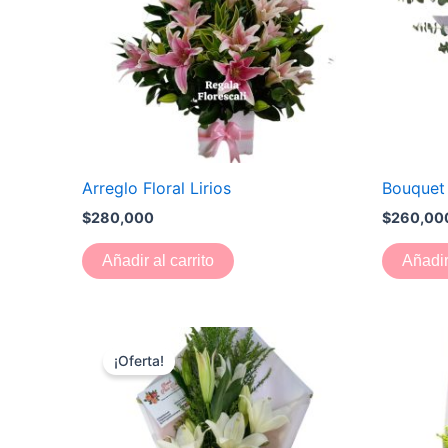
Arreglo Floral Lirios
Bouquet 
$
280,000
$
260,00
Añadir al carrito
Añadir
El
El
precio
precio
¡Oferta!
original
actual
era:
es:
$130,000.
$120,000.