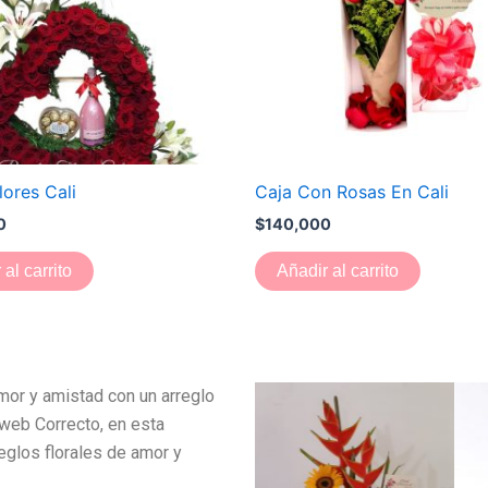
ores Cali
Caja Con Rosas En Cali
0
$
140,000
 al carrito
Añadir al carrito
mor y amistad con un arreglo
o web Correcto, en esta
reglos florales de amor y