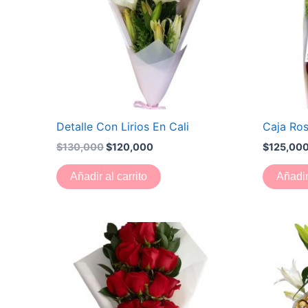
Detalle Con Lirios En Cali
Caja Ros
$
130,000
$
120,000
$
125,00
Añadir al carrito
Añadir