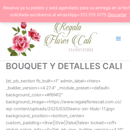
Ir
Reserva ya tu pedido y será agendado para su entrega en la fec
al
solicitada escribenos al whastApp+313 515 0175
Descartar
contenido
BOUQUET Y DETALLES CALI
[et_pb_section fb_built=»1″ admin_label=»Hero»
_builder_version=»4.27.4″ _module_preset=»default»
background_color=»#f6f4f2″
background_image=»https://www.regalaflorescali.com.co/
wp-content/uploads/2025/03/Diseno-sin-titulo-11.jpg»
background_position=»bottom_center»
custom_padding=»9vw||0vw||false|false» locked=»off»
global_colors_info=»{}»][et_pb_row _builder_version=»4.16″