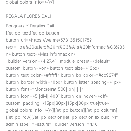
global_colors_info=»{}»]
REGALA FLORES CALI
Bouquets Y Detalles Cali
[/et_pb_text][et_pb_button
button_url=»https://wa.me/573135150175?
text=Hola%20quiero%20m%C3%A1s%20informaci%C3%B3
n» button_text=»Mas informacion»
_builder_version=»4.27.4″ _module_preset=»default»
custom_button=»on» button_text_size=»12px»
button_text_color=»#ffffff» button_bg_color=»#cb9274″
button_border_width=»0px» button_letter_spacing=»1px»
button_font=»Montserrat|500||on|||||»
button_icon=»5||divi||400″ button_on_hover=»off»
custom_padding=»15px|30px|15px|30px|true|true»
global_colors_info=»{}»][/et_pb_button][/et_pb_column]
[/et_pb_row][/et_pb_section][et_pb_section fb_built=»1″
admin_label=»Feature» _builder_version=»4.16″