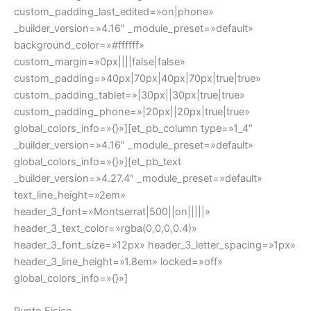
custom_padding_last_edited=»on|phone»
_builder_version=»4.16″ _module_preset=»default»
background_color=»#ffffff»
custom_margin=»0px||||false|false»
custom_padding=»40px|70px|40px|70px|true|true»
custom_padding_tablet=»|30px||30px|true|true»
custom_padding_phone=»|20px||20px|true|true»
global_colors_info=»{}»][et_pb_column type=»1_4″
_builder_version=»4.16″ _module_preset=»default»
global_colors_info=»{}»][et_pb_text
_builder_version=»4.27.4″ _module_preset=»default»
text_line_height=»2em»
header_3_font=»Montserrat|500||on|||||»
header_3_text_color=»rgba(0,0,0,0.4)»
header_3_font_size=»12px» header_3_letter_spacing=»1px»
header_3_line_height=»1.8em» locked=»off»
global_colors_info=»{}»]