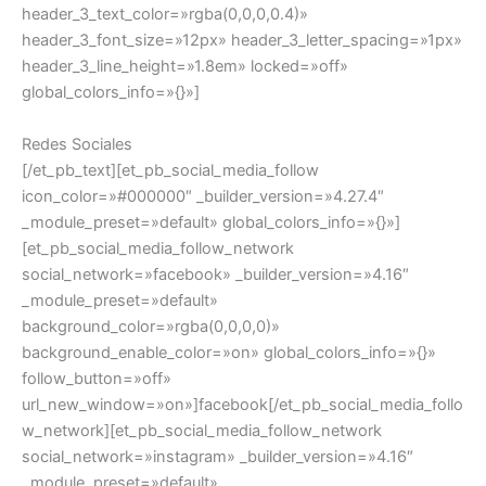
header_3_text_color=»rgba(0,0,0,0.4)»
header_3_font_size=»12px» header_3_letter_spacing=»1px»
header_3_line_height=»1.8em» locked=»off»
global_colors_info=»{}»]
Redes Sociales
[/et_pb_text][et_pb_social_media_follow
icon_color=»#000000″ _builder_version=»4.27.4″
_module_preset=»default» global_colors_info=»{}»]
[et_pb_social_media_follow_network
social_network=»facebook» _builder_version=»4.16″
_module_preset=»default»
background_color=»rgba(0,0,0,0)»
background_enable_color=»on» global_colors_info=»{}»
follow_button=»off»
url_new_window=»on»]facebook[/et_pb_social_media_follo
w_network][et_pb_social_media_follow_network
social_network=»instagram» _builder_version=»4.16″
_module_preset=»default»