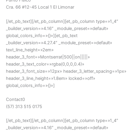
Punto Fisico
Cra. 66 #12-45 Local 1 El Limonar
[/et_pb_text][/et_pb_column][et_pb_column type=»1_4″
_builder_version=»4.16″ _module_preset=»default»
global_colors_info=»{}»][et_pb_text
_builder_version=»4.27.4″ _module_preset=»default»
text_line_height=»2em»
header_3_font=»Montserrat|500||on|||||»
header_3_text_color=»rgba(0,0,0,0.4)»
header_3_font_size=»12px» header_3_letter_spacing=»1px»
header_3_line_height=»1.8em» locked=»off»
global_colors_info=»{}»]
Contact0
(57) 313 515 0175
[/et_pb_text][/et_pb_column][et_pb_column type=»1_4″
_builder_version=»4.16″ _module_preset=»default»