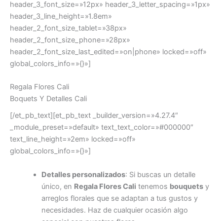
header_3_font_size=»12px» header_3_letter_spacing=»1px»
header_3_line_height=»1.8em»
header_2_font_size_tablet=»38px»
header_2_font_size_phone=»28px»
header_2_font_size_last_edited=»on|phone» locked=»off»
global_colors_info=»{}»]
Regala Flores Cali
Boquets Y Detalles Cali
[/et_pb_text][et_pb_text _builder_version=»4.27.4″
_module_preset=»default» text_text_color=»#000000″
text_line_height=»2em» locked=»off»
global_colors_info=»{}»]
Detalles personalizados
: Si buscas un detalle
único, en
Regala Flores Cali
tenemos
bouquets
y
arreglos florales que se adaptan a tus gustos y
necesidades. Haz de cualquier ocasión algo