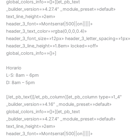
global_colors_info=»{}»][et_pb_text
_builder_version=»4.27.4″ _module_preset=»default»
text_line_height=»2em»
header_3_font=»Montserrat|500||on|||||»
header_3_text_color=»rgba(0,0,0,0.4)»
header_3_font_size=»12px» header_3_letter_spacing=»1px»
header_3_line_height=»1.8em» locked=»off»
global_colors_info=»{}»]
Horario
L-S: 8am – 6pm
D: 8am – 5pm
[/et_pb_text][/et_pb_column][et_pb_column type=»1_4″
_builder_version=»4.16″ _module_preset=»default»
global_colors_info=»{}»][et_pb_text
_builder_version=»4.27.4″ _module_preset=»default»
text_line_height=»2em»
header_3_font=»Montserrat|500||on|||||»