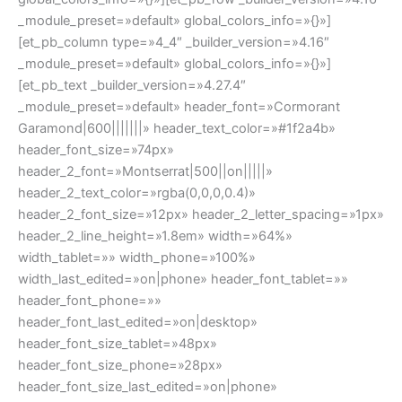
_module_preset=»default» global_colors_info=»{}»]
[et_pb_column type=»4_4″ _builder_version=»4.16″
_module_preset=»default» global_colors_info=»{}»]
[et_pb_text _builder_version=»4.27.4″
_module_preset=»default» header_font=»Cormorant
Garamond|600|||||||» header_text_color=»#1f2a4b»
header_font_size=»74px»
header_2_font=»Montserrat|500||on|||||»
header_2_text_color=»rgba(0,0,0,0.4)»
header_2_font_size=»12px» header_2_letter_spacing=»1px»
header_2_line_height=»1.8em» width=»64%»
width_tablet=»» width_phone=»100%»
width_last_edited=»on|phone» header_font_tablet=»»
header_font_phone=»»
header_font_last_edited=»on|desktop»
header_font_size_tablet=»48px»
header_font_size_phone=»28px»
header_font_size_last_edited=»on|phone»