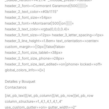
header_2_font=»Cormorant Garamond|500|||||||»
header_2_text_color=»#0b1115″
header_2_font_size=»54px»
header_3_font=»Montserrat|500||on|||||»
header_3_text_color=»rgba(0,0,0,0.4)»
header_3_font_size=»12px» header_3_letter_spacing=»1px»
header_3_line_height=»1.8em» text_orientation=»center»
custom_margin=»||0px||false|false»
header_2_font_size_tablet=»38px»
header_2_font_size_phone=»28px»
header_2_font_size_last_edited=»on|phone» locked=»off»
global_colors_info=»{}»]
Detalles y Bouquet
Contactanos
[/et_pb_text][/et_pb_column][/et_pb_row][et_pb_row
column_structure=»1_4,1_4,1_4,1_4″
use_custom_gutter=»on» gutter_width=»2″