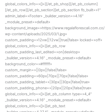
global_colors_info=»{}»][/et_pb_shop][/et_pb_column]
[/et_pb_row][/et_pb_section][et_pb_section fb_built=»1″
admin_label=»Footer» _builder_version=»4.16″
_module_preset=»default»
background_image=»https://www.regalaflorescali.com.co/
wp-content/uploads/2025/03/1.jpg»
custom_padding=»12vw||12vw||true|false» locked=»off»
global_colors_info=»{}»][et_pb_row
custom_padding_last_edited=»on|desktop»
_builder_version=»4.16″ _module_preset=»default»
background_color=»#ffffff»
custom_margin=»||0px||false|false»
custom_padding=»60px|70px||70px|false|false»
custom_padding_tablet=»|30px||30px|false|true»
custom_padding_phone=»|20px||20px|false|true»
global_colors_info=»{}»][et_pb_column type=»4_4″
_builder_version=»4.16″ _module_preset=»default»
global_colors_info=»{}»][et_pb_text
_builder_version=»4.27.4″ _module_preset=»default»