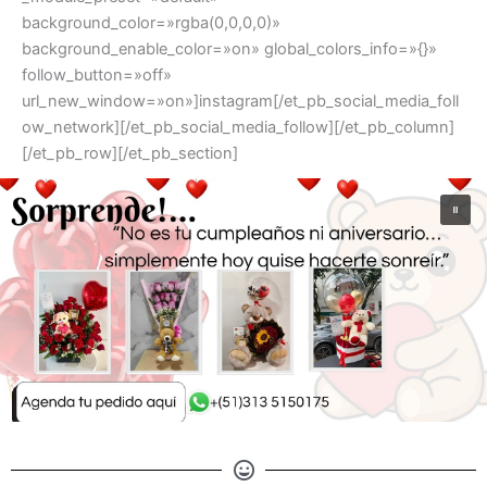
background_color=»rgba(0,0,0,0)»
background_enable_color=»on» global_colors_info=»{}»
follow_button=»off»
url_new_window=»on»]instagram[/et_pb_social_media_foll
ow_network][/et_pb_social_media_follow][/et_pb_column]
[/et_pb_row][/et_pb_section]