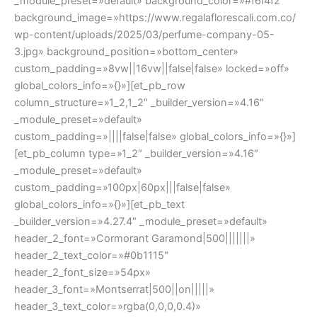
_module_preset=»default» background_color=»#f6f4f2″
background_image=»https://www.regalaflorescali.com.co/
wp-content/uploads/2025/03/perfume-company-05-
3.jpg» background_position=»bottom_center»
custom_padding=»8vw||16vw||false|false» locked=»off»
global_colors_info=»{}»][et_pb_row
column_structure=»1_2,1_2″ _builder_version=»4.16″
_module_preset=»default»
custom_padding=»||||false|false» global_colors_info=»{}»]
[et_pb_column type=»1_2″ _builder_version=»4.16″
_module_preset=»default»
custom_padding=»100px|60px|||false|false»
global_colors_info=»{}»][et_pb_text
_builder_version=»4.27.4″ _module_preset=»default»
header_2_font=»Cormorant Garamond|500|||||||»
header_2_text_color=»#0b1115″
header_2_font_size=»54px»
header_3_font=»Montserrat|500||on|||||»
header_3_text_color=»rgba(0,0,0,0.4)»