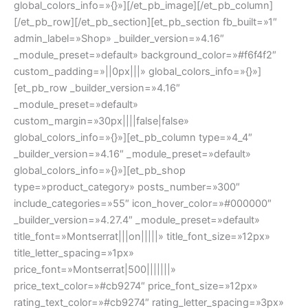
global_colors_info=»{}»][/et_pb_image][/et_pb_column]
[/et_pb_row][/et_pb_section][et_pb_section fb_built=»1″
admin_label=»Shop» _builder_version=»4.16″
_module_preset=»default» background_color=»#f6f4f2″
custom_padding=»||0px|||» global_colors_info=»{}»]
[et_pb_row _builder_version=»4.16″
_module_preset=»default»
custom_margin=»30px||||false|false»
global_colors_info=»{}»][et_pb_column type=»4_4″
_builder_version=»4.16″ _module_preset=»default»
global_colors_info=»{}»][et_pb_shop
type=»product_category» posts_number=»300″
include_categories=»55″ icon_hover_color=»#000000″
_builder_version=»4.27.4″ _module_preset=»default»
title_font=»Montserrat|||on|||||» title_font_size=»12px»
title_letter_spacing=»1px»
price_font=»Montserrat|500|||||||»
price_text_color=»#cb9274″ price_font_size=»12px»
rating_text_color=»#cb9274″ rating_letter_spacing=»3px»