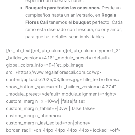
especial con nuestras flores.
Bouquets para todas las ocasiones
: Desde un
cumpleaños hasta un aniversario, en
Regala
Flores Cali
tenemos el
bouquet
perfecto. Cada
ramo está diseñado con frescura, color y amor,
para que tus detalles sean inolvidables.
[/et_pb_text][/et_pb_column][et_pb_column type=»1_2″
_builder_version=»4.16″ _module_preset=»default»
global_colors_info=»{}»][et_pb_image
src=»https://www.regalaflorescali.com.co/wp-
content/uploads/2025/03/flores.jpg» title_text=»flores»
show_bottom_space=»off» _builder_version=»4.27.4″
_module_preset=»default» module_alignment=»right»
custom_margin=»|-10vw|||false|false»
custom_margin_tablet=»|0vw|||false|false»
custom_margin_phone=»»
custom_margin_last_edited=»on|phone»
border_radii=»on|44px|44px|44px|44px» locked=»off»