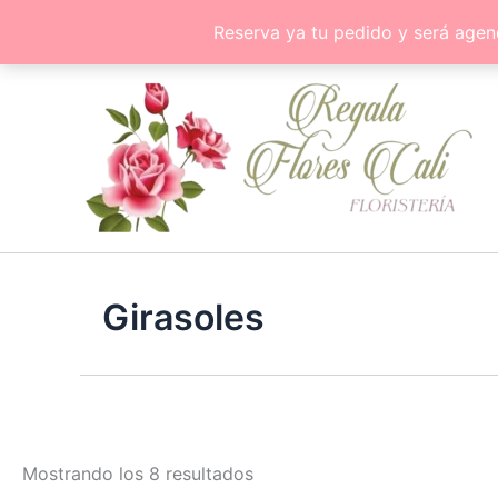
Ir
Reserva ya tu pedido y será agen
al
contenido
Girasoles
Mostrando los 8 resultados