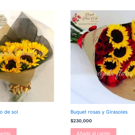
o de sol
Buquet rosas y Girasoles
$
230,000
arrito
Añadir al carrito