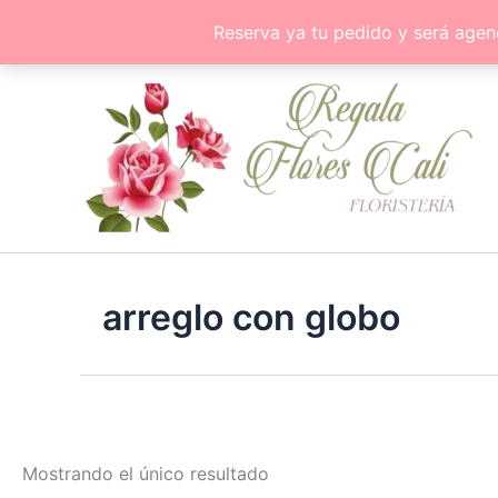
Ir
Reserva ya tu pedido y será agen
al
contenido
arreglo con globo
Mostrando el único resultado