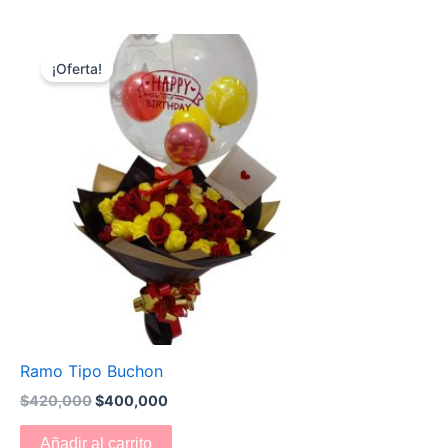
El
El
precio
precio
¡Oferta!
original
actual
era:
es:
$420,000.
$400,000.
Ramo Tipo Buchon
$
420,000
$
400,000
Añadir al carrito