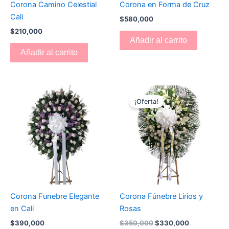
Corona Camino Celestial
Corona en Forma de Cruz
Cali
$
580,000
$
210,000
Añadir al carrito
Añadir al carrito
El
El
precio
precio
¡Oferta!
original
actual
era:
es:
$350,000.
$330,000.
Corona Funebre Elegante
Corona Fúnebre Lirios y
en Cali
Rosas
$
390,000
$
350,000
$
330,000