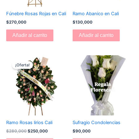
Fúnebre Rosas Rojas en Cali
Ramo Abanico en Cali
$
270,000
$
130,000
Añadir al carrito
Añadir al carrito
El
El
precio
precio
¡Oferta!
original
actual
era:
es:
$280,000.
$250,000.
Ramo Rosas lirios Cali
Sufragio Condolencias
$
280,000
$
250,000
$
90,000