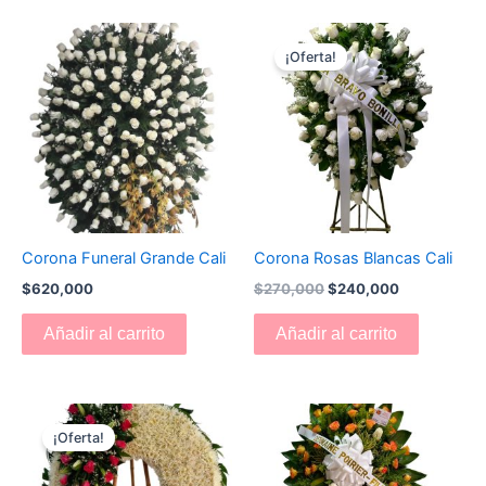
El
El
precio
precio
¡Oferta!
original
actual
era:
es:
$270,000.
$240,000.
Corona Funeral Grande Cali
Corona Rosas Blancas Cali
$
620,000
$
270,000
$
240,000
Añadir al carrito
Añadir al carrito
El
El
precio
precio
¡Oferta!
original
actual
era:
es:
$550,000.
$530,000.