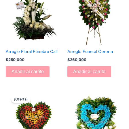
Arreglo Floral Fúnebre Cali
Arreglo Funeral Corona
$
250,000
$
260,000
Añadir al carrito
Añadir al carrito
El
El
precio
precio
¡Oferta!
original
actual
era:
es:
$750,000.
$730,000.