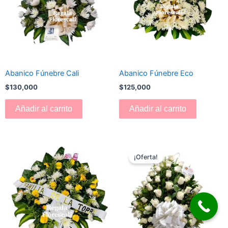
Abanico Fúnebre Cali
Abanico Fúnebre Eco
$
130,000
$
125,000
Añadir al carrito
Añadir al carrito
El
El
precio
precio
¡Oferta!
original
actual
era:
es:
$180,000.
$170,000.