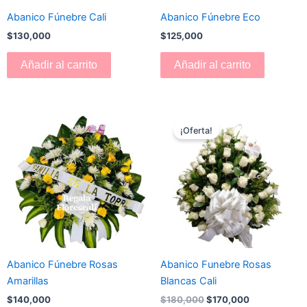
Abanico Fúnebre Cali
Abanico Fúnebre Eco
$
130,000
$
125,000
Añadir al carrito
Añadir al carrito
El
El
precio
precio
¡Oferta!
original
actual
era:
es:
$180,000.
$170,000.
Abanico Fúnebre Rosas
Abanico Funebre Rosas
Amarillas
Blancas Cali
$
140,000
$
180,000
$
170,000