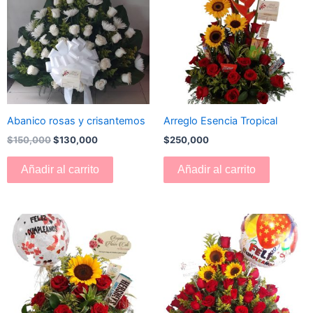
era:
es:
$150,000.
$130,000.
Abanico rosas y crisantemos
Arreglo Esencia Tropical
$
150,000
$
130,000
$
250,000
Añadir al carrito
Añadir al carrito