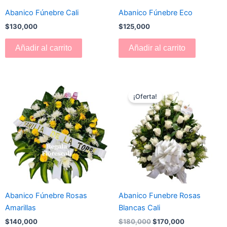
Abanico Fúnebre Cali
Abanico Fúnebre Eco
$
130,000
$
125,000
Añadir al carrito
Añadir al carrito
El
El
precio
precio
¡Oferta!
original
actual
era:
es:
$180,000.
$170,000.
Abanico Fúnebre Rosas
Abanico Funebre Rosas
Amarillas
Blancas Cali
$
140,000
$
180,000
$
170,000