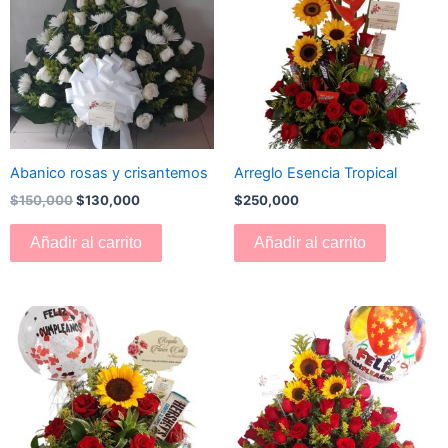
era:
es:
$150,000.
$130,000.
Abanico rosas y crisantemos
Arreglo Esencia Tropical
$
150,000
$
130,000
$
250,000
Añadir al carrito
Añadir al carrito