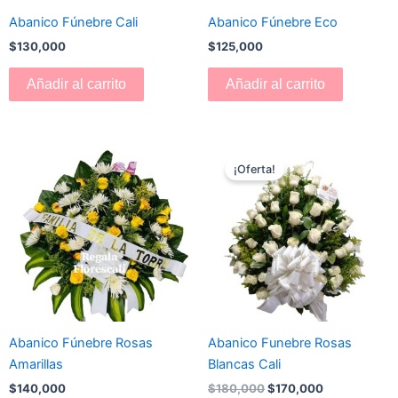
Abanico Fúnebre Cali
Abanico Fúnebre Eco
$
130,000
$
125,000
Añadir al carrito
Añadir al carrito
El
El
precio
precio
¡Oferta!
original
actual
era:
es:
$180,000.
$170,000.
Abanico Fúnebre Rosas
Abanico Funebre Rosas
Amarillas
Blancas Cali
$
140,000
$
180,000
$
170,000