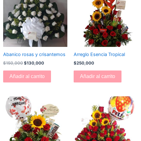
era:
es:
$150,000.
$130,000.
Abanico rosas y crisantemos
Arreglo Esencia Tropical
$
150,000
$
130,000
$
250,000
Añadir al carrito
Añadir al carrito