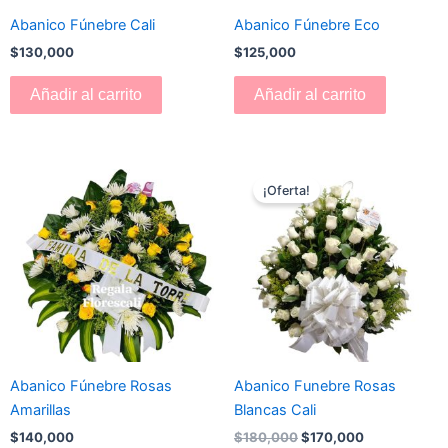
Abanico Fúnebre Cali
Abanico Fúnebre Eco
$
130,000
$
125,000
Añadir al carrito
Añadir al carrito
El
El
precio
precio
¡Oferta!
original
actual
era:
es:
$180,000.
$170,000.
Abanico Fúnebre Rosas
Abanico Funebre Rosas
Amarillas
Blancas Cali
$
140,000
$
180,000
$
170,000