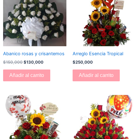
era:
es:
$150,000.
$130,000.
Abanico rosas y crisantemos
Arreglo Esencia Tropical
$
150,000
$
130,000
$
250,000
Añadir al carrito
Añadir al carrito