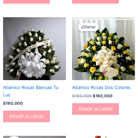
El
El
precio
precio
¡Oferta!
original
actual
era:
es:
$180,000.
$160,000.
Abanico Rosas Blancas Tu
Abanico Rosas Dos Colores
Luz
$
180,000
$
160,000
$
180,000
Añadir al carrito
Añadir al carrito