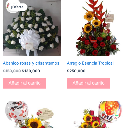
El
El
precio
precio
¡Oferta!
original
actual
era:
es:
$150,000.
$130,000.
Abanico rosas y crisantemos
Arreglo Esencia Tropical
$
150,000
$
130,000
$
250,000
Añadir al carrito
Añadir al carrito