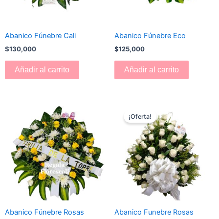
Abanico Fúnebre Cali
Abanico Fúnebre Eco
$
130,000
$
125,000
Añadir al carrito
Añadir al carrito
El
El
precio
precio
¡Oferta!
original
actual
era:
es:
$180,000.
$170,000.
Abanico Fúnebre Rosas
Abanico Funebre Rosas