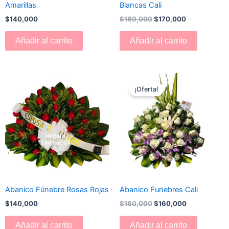
Amarillas
Blancas Cali
$
140,000
$
180,000
$
170,000
Añadir al carrito
Añadir al carrito
El
El
precio
precio
¡Oferta!
original
actual
era:
es:
$180,000.
$160,000.
Abanico Fúnebre Rosas Rojas
Abanico Funebres Cali
$
140,000
$
180,000
$
160,000
Añadir al carrito
Añadir al carrito