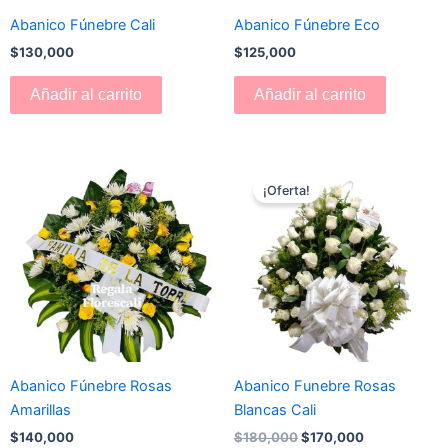
Abanico Fúnebre Cali
Abanico Fúnebre Eco
$
130,000
$
125,000
Añadir al carrito
Añadir al carrito
El
El
precio
precio
¡Oferta!
original
actual
era:
es:
$180,000.
$170,000.
Abanico Fúnebre Rosas
Abanico Funebre Rosas
Amarillas
Blancas Cali
$
140,000
$
180,000
$
170,000