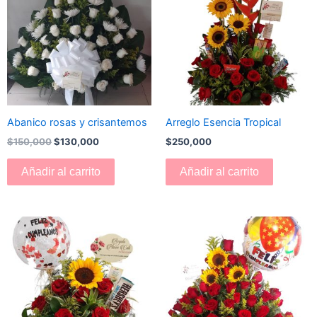
era:
es:
$150,000.
$130,000.
Abanico rosas y crisantemos
Arreglo Esencia Tropical
$
150,000
$
130,000
$
250,000
Añadir al carrito
Añadir al carrito