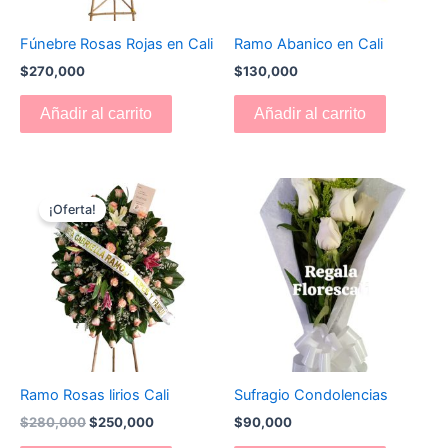
Fúnebre Rosas Rojas en Cali
Ramo Abanico en Cali
$
270,000
$
130,000
Añadir al carrito
Añadir al carrito
El
El
precio
precio
¡Oferta!
original
actual
era:
es:
$280,000.
$250,000.
Ramo Rosas lirios Cali
Sufragio Condolencias
$
280,000
$
250,000
$
90,000