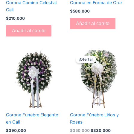
Corona Camino Celestial
Corona en Forma de Cruz
Cali
$
580,000
$
210,000
Añadir al carrito
Añadir al carrito
El
El
precio
precio
¡Oferta!
original
actual
era:
es:
$350,000.
$330,000.
Corona Funebre Elegante
Corona Fúnebre Lirios y
en Cali
Rosas
$
390,000
$
350,000
$
330,000