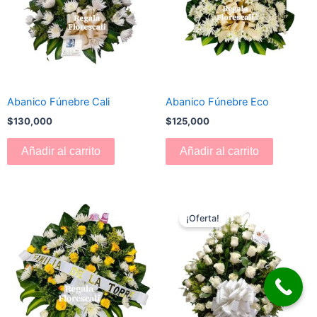
Abanico Fúnebre Cali
Abanico Fúnebre Eco
$
130,000
$
125,000
Añadir al carrito
Añadir al carrito
El
El
precio
precio
¡Oferta!
original
actual
era:
es:
$180,000.
$170,000.