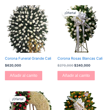
El
El
precio
precio
¡Oferta!
original
actual
era:
es:
$270,000.
$240,000.
Corona Funeral Grande Cali
Corona Rosas Blancas Cali
$
620,000
$
270,000
$
240,000
Añadir al carrito
Añadir al carrito
El
El
precio
precio
¡Oferta!
original
actual
era:
es:
$550,000.
$530,000.