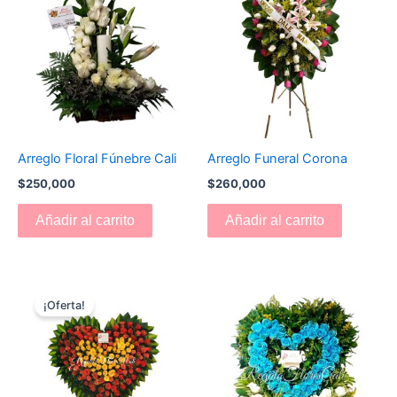
Arreglo Floral Fúnebre Cali
Arreglo Funeral Corona
$
250,000
$
260,000
Añadir al carrito
Añadir al carrito
El
El
precio
precio
¡Oferta!
original
actual
era:
es:
$750,000.
$730,000.