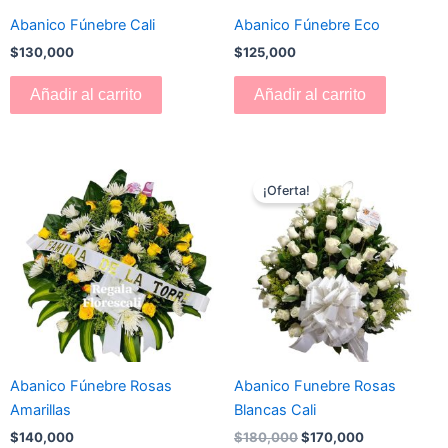
Abanico Fúnebre Cali
Abanico Fúnebre Eco
$
130,000
$
125,000
Añadir al carrito
Añadir al carrito
El
El
precio
precio
¡Oferta!
original
actual
era:
es:
$180,000.
$170,000.
Abanico Fúnebre Rosas
Abanico Funebre Rosas
Amarillas
Blancas Cali
$
140,000
$
180,000
$
170,000