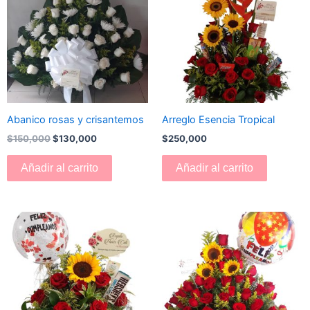
era:
es:
$150,000.
$130,000.
Abanico rosas y crisantemos
Arreglo Esencia Tropical
$
150,000
$
130,000
$
250,000
Añadir al carrito
Añadir al carrito