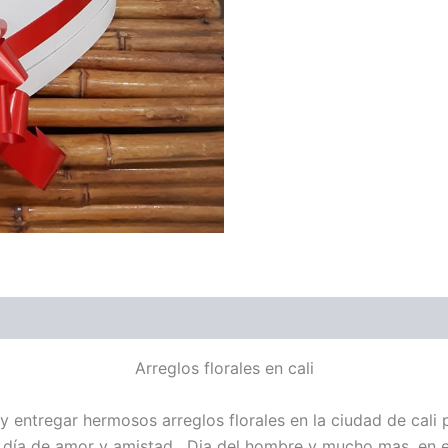
Arreglos florales en cali
 entregar hermosos arreglos florales en la ciudad de cali 
, día de amor y amistad, Dia del hombre y mucho mas. en e