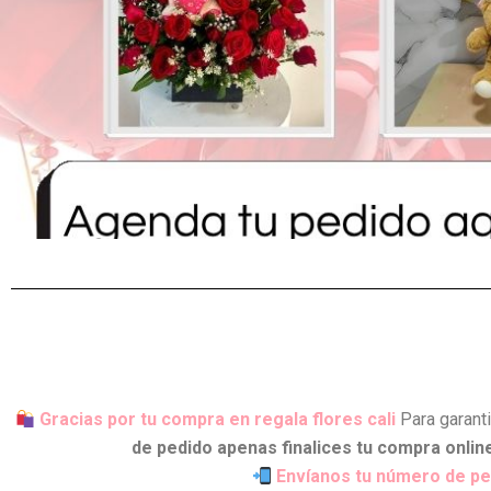
Gracias por tu compra en regala flores cali
Para garant
de pedido apenas finalices tu compra onlin
Envíanos tu número de pe