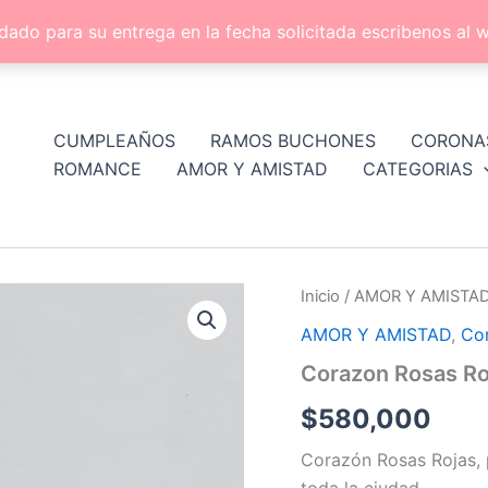
dado para su entrega en la fecha solicitada escribenos a
CUMPLEAÑOS
RAMOS BUCHONES
CORONA
ROMANCE
AMOR Y AMISTAD
CATEGORIAS
Corazon
Inicio
/
AMOR Y AMISTA
Rosas
AMOR Y AMISTAD
,
Co
Rojas
cantidad
Corazon Rosas Ro
$
580,000
Corazón Rosas Rojas, 
toda la ciudad.