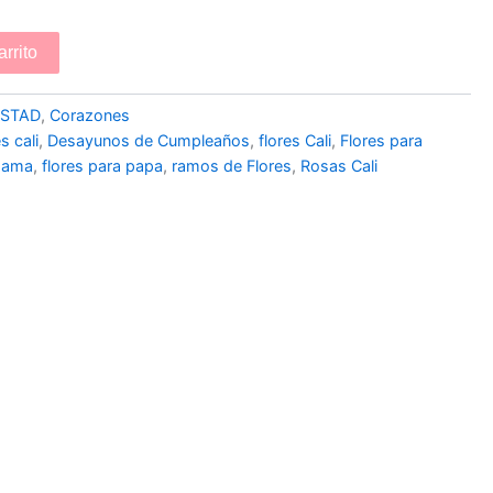
arrito
ISTAD
,
Corazones
s cali
,
Desayunos de Cumpleaños
,
flores Cali
,
Flores para
mama
,
flores para papa
,
ramos de Flores
,
Rosas Cali