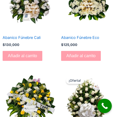
Abanico Fúnebre Cali
Abanico Fúnebre Eco
$
130,000
$
125,000
Añadir al carrito
Añadir al carrito
El
El
precio
precio
¡Oferta!
original
actual
era:
es:
$180,000.
$170,000.