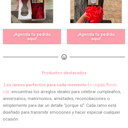
¡Agenda tu pedido
¡Agenda tu pedido
aquí!
aquí!
Productos destacados
Los ramos perfectos para cada momento
En regala flores
cali
encuentras los arreglos ideales para celebrar cumpleaños,
aniversarios, matrimonios, amistades, reconciliaciones o
simplemente para dar un detalle “porque sí”. Cada ramo está
diseñado para transmitir emociones y hacer especial cualquier
ocasión.