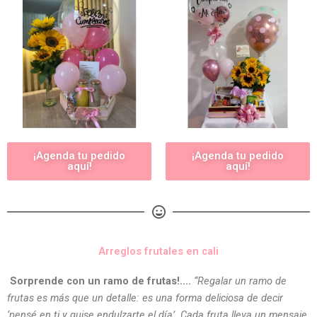
¡Agenda tu pedido
¡Agenda tu pedido
aquí!
aquí!
Arreglos frutales en cali
Sorprende con un ramo de frutas!….
“Regalar un ramo de
frutas es más que un detalle: es una forma deliciosa de decir
‘pensé en ti y quise endulzarte el día’. Cada fruta lleva un mensaje