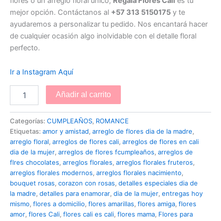
flores o un arreglo floral único,
Regala Flores Cali
es tu
mejor opción. Contáctanos al
+57 313 5150175
y te
ayudaremos a personalizar tu pedido. Nos encantará hacer
de cualquier ocasión algo inolvidable con el detalle floral
perfecto.
Ir a Instagram Aquí
Añadir al carrito
Categorías:
CUMPLEAÑOS
,
ROMANCE
Etiquetas:
amor y amistad
,
arreglo de flores dia de la madre
,
arreglo floral
,
arreglos de flores cali
,
arreglos de flores en cali
dia de la mujer
,
arreglos de flores fcumpleaños
,
arreglos de
flres chocolates
,
arreglos florales
,
arreglos florales fruteros
,
arreglos florales modernos
,
arreglos florales nacimiento
,
bouquet rosas
,
corazon con rosas
,
detalles especiales dia de
la madre
,
detalles para enamorar
,
dia de la mujer
,
entregas hoy
mismo
,
flores a domicilio
,
flores amarillas
,
flores amiga
,
flores
amor
,
flores Cali
,
flores cali es cali
,
flores mama
,
Flores para