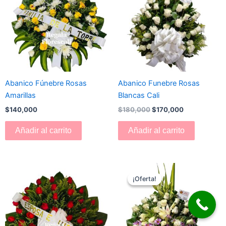
$180,000.
$170,000.
Abanico Fúnebre Rosas
Abanico Funebre Rosas
Amarillas
Blancas Cali
$
140,000
$
180,000
$
170,000
Añadir al carrito
Añadir al carrito
El
El
precio
precio
¡Oferta!
¡Oferta!
original
actual
era:
es:
$180,000.
$160,000.