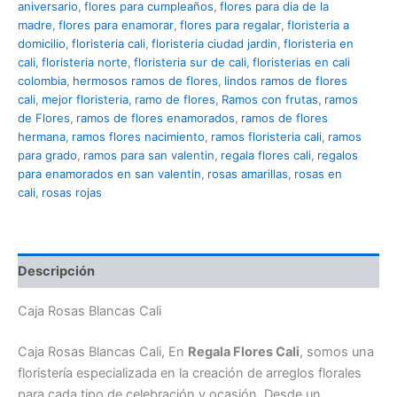
aniversario
,
flores para cumpleaños
,
flores para dia de la
madre
,
flores para enamorar
,
flores para regalar
,
floristeria a
domicilio
,
floristeria cali
,
floristeria ciudad jardin
,
floristeria en
cali
,
floristeria norte
,
floristeria sur de cali
,
floristerias en cali
colombia
,
hermosos ramos de flores
,
lindos ramos de flores
cali
,
mejor floristeria
,
ramo de flores
,
Ramos con frutas
,
ramos
de Flores
,
ramos de flores enamorados
,
ramos de flores
hermana
,
ramos flores nacimiento
,
ramos floristeria cali
,
ramos
para grado
,
ramos para san valentin
,
regala flores cali
,
regalos
para enamorados en san valentin
,
rosas amarillas
,
rosas en
cali
,
rosas rojas
Descripción
Caja Rosas Blancas Cali
Caja Rosas Blancas Cali, En
Regala Flores Cali
, somos una
floristería especializada en la creación de arreglos florales
para cada tipo de celebración y ocasión. Desde un