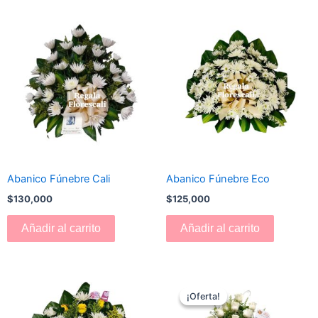
Abanico Fúnebre Cali
Abanico Fúnebre Eco
$
130,000
$
125,000
Añadir al carrito
Añadir al carrito
El
El
precio
precio
¡Oferta!
¡Oferta!
original
actual
era:
es: