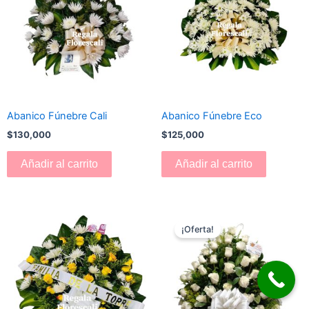
Abanico Fúnebre Cali
Abanico Fúnebre Eco
$
130,000
$
125,000
Añadir al carrito
Añadir al carrito
El
El
precio
precio
¡Oferta!
original
actual
era:
es:
$180,000.
$170,000.