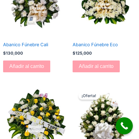
Abanico Fúnebre Cali
Abanico Fúnebre Eco
$
130,000
$
125,000
Añadir al carrito
Añadir al carrito
El
El
precio
precio
¡Oferta!
original
actual
era:
es:
$180,000.
$170,000.