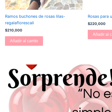
Ramos buchones de rosas lilas-
Rosas para 
regalaflorescali
$
220,000
$
210,000
Añadir al c
Añadir al carrito