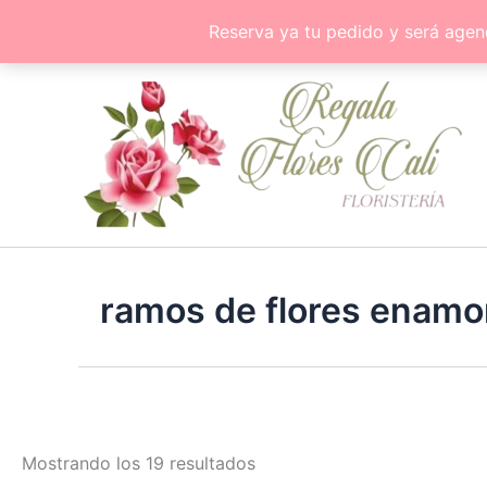
Ir
Reserva ya tu pedido y será agen
al
contenido
ramos de flores enam
Mostrando los 19 resultados