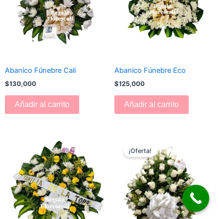
Abanico Fúnebre Cali
Abanico Fúnebre Eco
$
130,000
$
125,000
Añadir al carrito
Añadir al carrito
El
El
precio
precio
¡Oferta!
original
actual
era:
es:
$180,000.
$170,000.