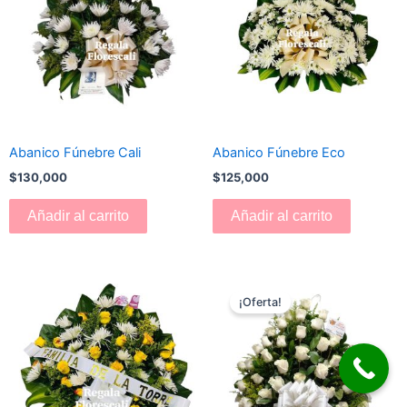
Abanico Fúnebre Cali
Abanico Fúnebre Eco
$
130,000
$
125,000
Añadir al carrito
Añadir al carrito
El
El
precio
precio
¡Oferta!
original
actual
era:
es:
$180,000.
$170,000.