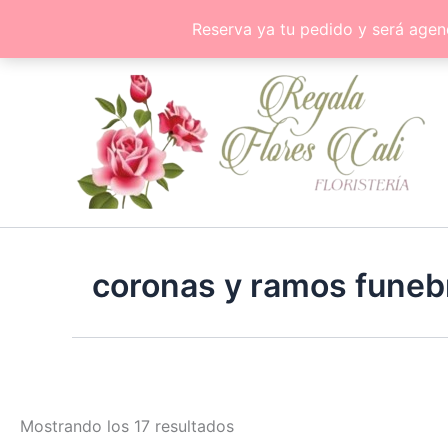
Ir
Reserva ya tu pedido y será agen
al
contenido
coronas y ramos funebr
Mostrando los 17 resultados