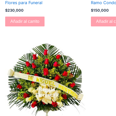
Flores para Funeral
Ramo Condol
$
230,000
$
150,000
Añadir al carrito
Añadir al c