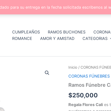
dado para su entrega en la fecha solicitada escribenos a
CUMPLEAÑOS
RAMOS BUCHONES
CORONA
ROMANCE
AMOR Y AMISTAD
CATEGORIAS
Ramos
Inicio
/
CORONAS FÚNE
Fúnebre
CORONAS FÚNEBRES
Cali
cantidad
Ramos Fúnebre Ca
$
250,000
Regala Flores Cali
es t
ayudaremos a personal