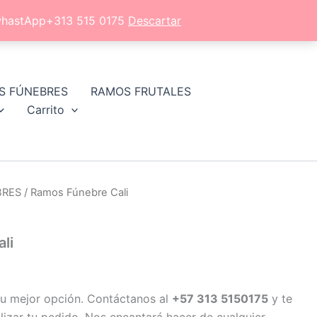
l whastApp+313 515 0175
Descartar
S FÚNEBRES
RAMOS FRUTALES
Carrito
BRES
/ Ramos Fúnebre Cali
li
u mejor opción. Contáctanos al
+57 313 5150175
y te
izar tu pedido. Nos encantará hacer de cualquier