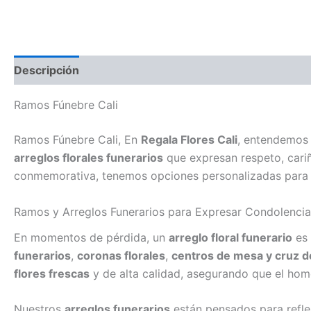
Descripción
Ramos Fúnebre Cali
Ramos Fúnebre Cali, En
Regala Flores Cali
, entendemos 
arreglos florales funerarios
que expresan respeto, cari
conmemorativa, tenemos opciones personalizadas para 
Ramos y Arreglos Funerarios para Expresar Condolencia
En momentos de pérdida, un
arreglo floral funerario
es 
funerarios
,
coronas florales
,
centros de mesa y cruz d
flores frescas
y de alta calidad, asegurando que el hom
Nuestros
arreglos funerarios
están pensados para reflej