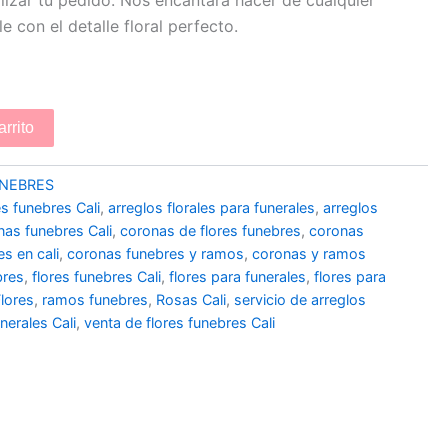
e con el detalle floral perfecto.
arrito
NEBRES
es funebres Cali
,
arreglos florales para funerales
,
arreglos
nas funebres Cali
,
coronas de flores funebres
,
coronas
s en cali
,
coronas funebres y ramos
,
coronas y ramos
bres
,
flores funebres Cali
,
flores para funerales
,
flores para
lores
,
ramos funebres
,
Rosas Cali
,
servicio de arreglos
nerales Cali
,
venta de flores funebres Cali