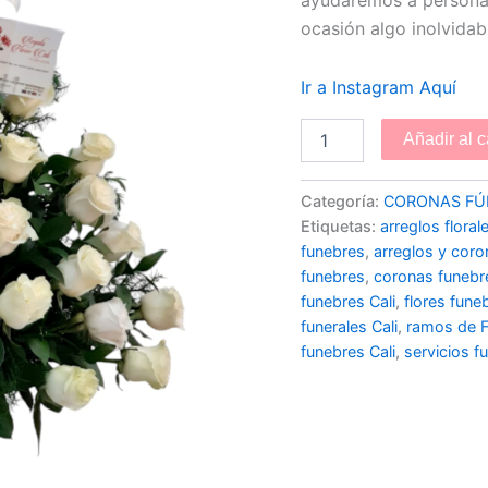
ocasión algo inolvidabl
Ir a Instagram Aquí
Añadir al c
Categoría:
CORONAS FÚ
Etiquetas:
arreglos floral
funebres
,
arreglos y coro
funebres
,
coronas funebre
funebres Cali
,
flores fune
funerales Cali
,
ramos de F
funebres Cali
,
servicios fu