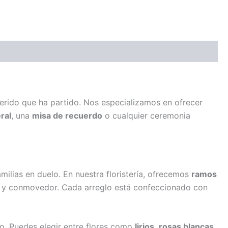
erido que ha partido. Nos especializamos en ofrecer
ral
, una
misa de recuerdo
o cualquier ceremonia
milias en duelo. En nuestra floristería, ofrecemos
ramos
so y conmovedor. Cada arreglo está confeccionado con
do. Puedes elegir entre flores como
lirios
,
rosas blancas
,