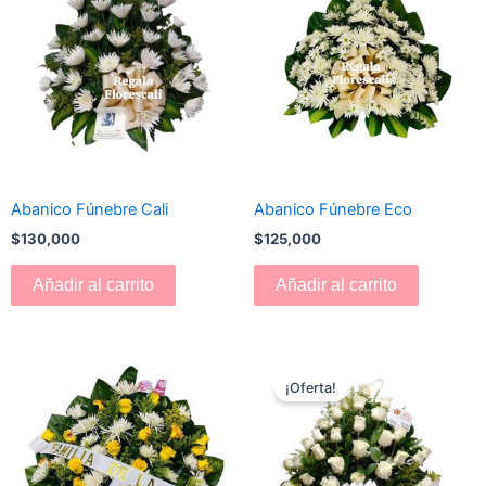
Abanico Fúnebre Cali
Abanico Fúnebre Eco
$
130,000
$
125,000
Añadir al carrito
Añadir al carrito
El
El
precio
precio
¡Oferta!
original
actual
era:
es:
$180,000.
$170,000.