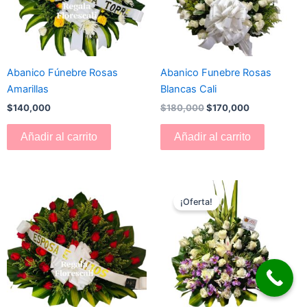
Abanico Fúnebre Rosas
Abanico Funebre Rosas
Amarillas
Blancas Cali
$
140,000
$
180,000
$
170,000
Añadir al carrito
Añadir al carrito
El
El
precio
precio
¡Oferta!
original
actual
era:
es:
$180,000.
$160,000.