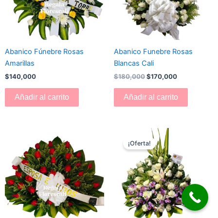
Abanico Fúnebre Rosas
Abanico Funebre Rosas
Amarillas
Blancas Cali
$
140,000
$
180,000
$
170,000
Añadir al carrito
Añadir al carrito
El
El
precio
precio
¡Oferta!
original
actual
era:
es:
$180,000.
$160,000.