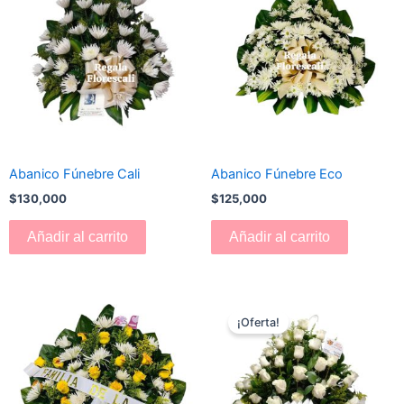
Abanico Fúnebre Cali
Abanico Fúnebre Eco
$
130,000
$
125,000
Añadir al carrito
Añadir al carrito
El
El
precio
precio
¡Oferta!
original
actual
era:
es:
$180,000.
$170,000.