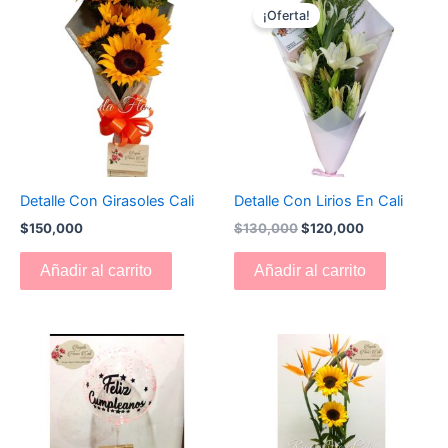
precio
precio
¡Oferta!
original
actual
era:
es:
$130,000.
$120,000.
Detalle Con Girasoles Cali
Detalle Con Lirios En Cali
$
150,000
$
130,000
$
120,000
Añadir al carrito
Añadir al carrito