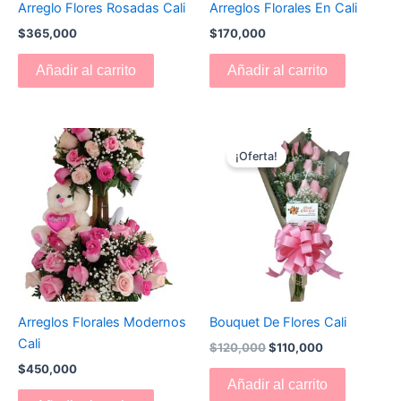
Arreglo Flores Rosadas Cali
Arreglos Florales En Cali
$
365,000
$
170,000
Añadir al carrito
Añadir al carrito
El
El
precio
precio
¡Oferta!
original
actual
era:
es:
$120,000.
$110,000.
Arreglos Florales Modernos
Bouquet De Flores Cali
Cali
$
120,000
$
110,000
$
450,000
Añadir al carrito