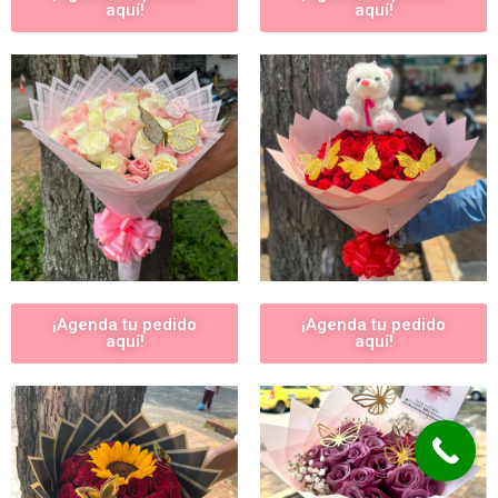
aquí!
aquí!
¡Agenda tu pedido
¡Agenda tu pedido
aquí!
aquí!