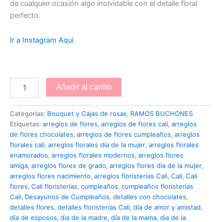
de cualquier ocasión algo inolvidable con el detalle floral
perfecto.
Ir a Instagram Aquí
Añadir al carrito
Categorías:
Bouquet y Cajas de rosas
,
RAMOS BUCHONES
Etiquetas:
arreglos de flores
,
arreglos de flores cali
,
arreglos
de flores chocolates
,
arreglos de flores cumpleaños
,
arreglos
florales cali
,
arreglos florales día de la mujer
,
arreglos florales
enamorados
,
arreglos florales modernos
,
arreglos flores
amiga
,
arreglos flores de grado
,
arreglos flores día de la mujer
,
arreglos flores nacimiento
,
arreglos floristerías Cali
,
Cali
,
Cali
flores
,
Cali floristerías
,
cumpleaños
,
cumpleaños floristerías
Cali
,
Desayunos de Cumpleaños
,
detalles con chocolates
,
detalles flores
,
detalles floristerías Cali
,
día de amor y amistad
,
día de esposos
,
dia de la madre
,
día de la mama
,
dia de la