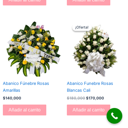
El
El
precio
precio
¡Oferta!
¡Oferta!
original
actual
era:
es:
$180,000.
$170,000.
Abanico Fúnebre Rosas
Abanico Funebre Rosas
Amarillas
Blancas Cali
$
140,000
$
180,000
$
170,000
Añadir al carrito
Añadir al carrito