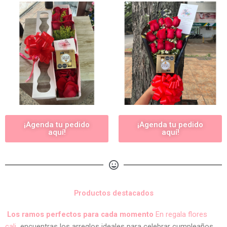
¡Agenda tu pedido
¡Agenda tu pedido
aquí!
aquí!
Productos destacados
Los ramos perfectos para cada momento
En regala flores
cali
encuentras los arreglos ideales para celebrar cumpleaños,