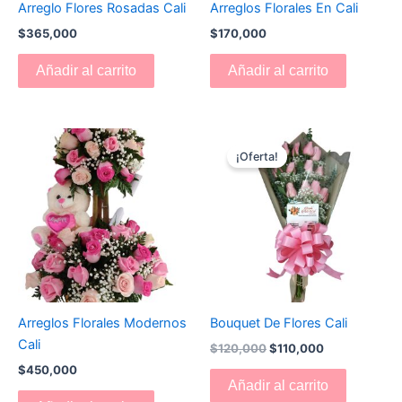
Arreglo Flores Rosadas Cali
Arreglos Florales En Cali
$
365,000
$
170,000
Añadir al carrito
Añadir al carrito
El
El
precio
precio
¡Oferta!
original
actual
era:
es:
$120,000.
$110,000.
Arreglos Florales Modernos
Bouquet De Flores Cali
Cali
$
120,000
$
110,000
$
450,000
Añadir al carrito