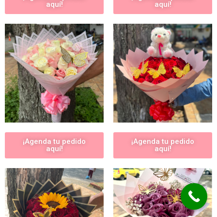
aquí!
aquí!
¡Agenda tu pedido
¡Agenda tu pedido
aquí!
aquí!