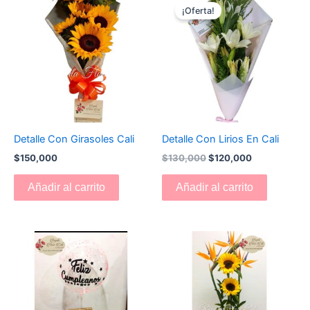
precio
precio
¡Oferta!
original
actual
era:
es:
$130,000.
$120,000.
Detalle Con Girasoles Cali
Detalle Con Lirios En Cali
$
150,000
$
130,000
$
120,000
Añadir al carrito
Añadir al carrito