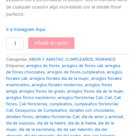
de cualquier ocasión algo inolvidable con el detalle floral
perfecto.
Ir a Instagram Aquí
Añadir al carrito
Categorías:
AMOR Y AMISTAD
,
CUMPLEAÑOS
,
ROMANCE
Etiquetas:
arreglos de flores
,
arreglos de flores cali
,
arreglos
de flores chocolates
,
arreglos de flores cumpleaños
,
arreglos
florales cali
,
arreglos florales día de la mujer
,
arreglos florales
enamorados
,
arreglos florales modernos
,
arreglos flores
amiga
,
arreglos flores de grado
,
arreglos flores día de la mujer
,
arreglos flores nacimiento
,
arreglos floristerías Cali
,
Cali
,
Cali
flores
,
Cali floristerías
,
cumpleaños
,
cumpleaños floristerías
Cali
,
Desayunos de Cumpleaños
,
detalles con chocolates
,
detalles flores
,
detalles floristerías Cali
,
día de amor y amistad
,
día de esposos
,
dia de la madre
,
día de la mama
,
dia de la
mujer
,
día de la secretaria
,
día de san Valentín
,
día del
abogada
,
día del abogado
,
día del padre
,
días san Valentín
,