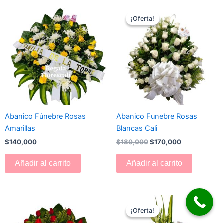
El
El
precio
precio
¡Oferta!
¡Oferta!
original
actual
era:
es:
$180,000.
$170,000.
Abanico Fúnebre Rosas
Abanico Funebre Rosas
Amarillas
Blancas Cali
$
140,000
$
180,000
$
170,000
Añadir al carrito
Añadir al carrito
El
El
precio
precio
¡Oferta!
¡Oferta!
original
actual