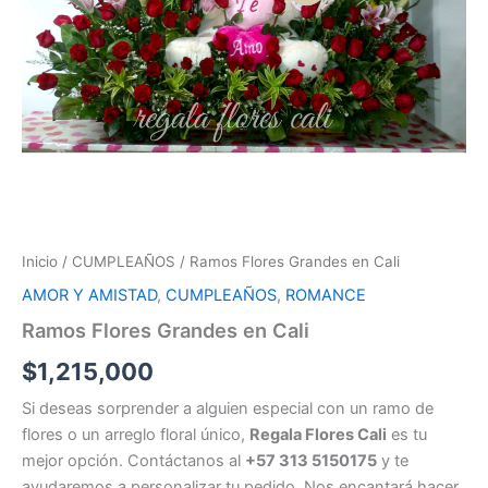
Inicio
/
CUMPLEAÑOS
/ Ramos Flores Grandes en Cali
AMOR Y AMISTAD
,
CUMPLEAÑOS
,
ROMANCE
Ramos Flores Grandes en Cali
$
1,215,000
Si deseas sorprender a alguien especial con un ramo de
flores o un arreglo floral único,
Regala Flores Cali
es tu
mejor opción. Contáctanos al
+57 313 5150175
y te
ayudaremos a personalizar tu pedido. Nos encantará hacer