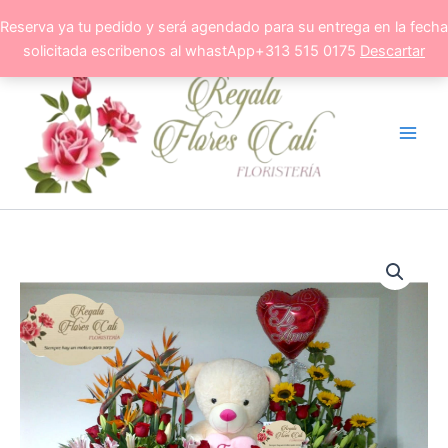
Ir
Reserva ya tu pedido y será agendado para su entrega en la fecha
al
solicitada escribenos al whastApp+313 515 0175
Descartar
contenido
Ramos
Flores
Grandes
en
Cali
cantidad