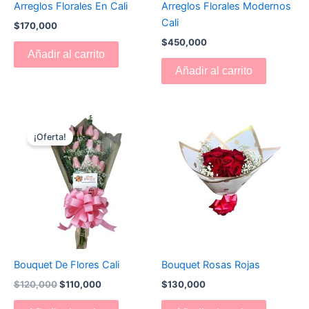
Arreglos Florales En Cali
Arreglos Florales Modernos
Cali
$
170,000
$
450,000
Añadir al carrito
Añadir al carrito
El
El
precio
precio
¡Oferta!
original
actual
era:
es:
$120,000.
$110,000.
Bouquet De Flores Cali
Bouquet Rosas Rojas
$
120,000
$
110,000
$
130,000