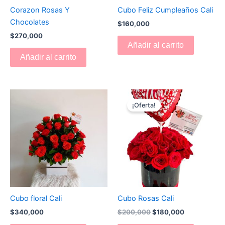
Corazon Rosas Y
Cubo Feliz Cumpleaños Cali
Chocolates
$
160,000
$
270,000
Añadir al carrito
Añadir al carrito
El
El
precio
precio
¡Oferta!
original
actual
era:
es:
$200,000.
$180,000.
Cubo floral Cali
Cubo Rosas Cali
$
340,000
$
200,000
$
180,000