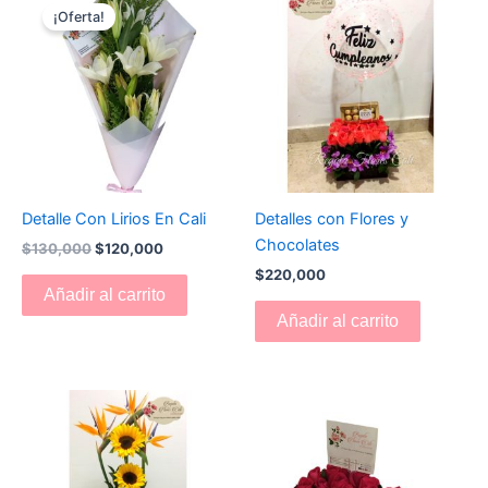
precio
precio
¡Oferta!
original
actual
era:
es:
$130,000.
$120,000.
Detalle Con Lirios En Cali
Detalles con Flores y
Chocolates
$
130,000
$
120,000
$
220,000
Añadir al carrito
Añadir al carrito