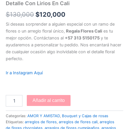
Detalle Con Lirios En Cali
$
130,000
$
120,000
Si deseas sorprender a alguien especial con un ramo de
flores o un arreglo floral único,
Regala Flores Cali
es tu
mejor opción. Contáctanos al
+57 313 5150175
y te
ayudaremos a personalizar tu pedido. Nos encantará hacer
de cualquier ocasión algo inolvidable con el detalle floral
perfecto.
Ir a Instagram Aquí
Añadir al carrito
Categorías:
AMOR Y AMISTAD
,
Bouquet y Cajas de rosas
Etiquetas:
arreglos de flores
,
arreglos de flores cali
,
arreglos
de flores chocolates
,
arreglos de flores cumpleaños
,
arreglos