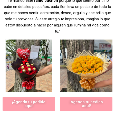
“Te mando este
ramo buchón
porque lo que siento por ti no
cabe en detalles pequeños; cada flor lleva un pedazo de todo lo
que me haces sentir: admiración, deseo, orgullo y ese brillo que
solo tú provocas. Si este arreglo te impresiona, imagina lo que
estoy dispuesto a hacer por alguien que ilumina mi vida como
tú.”
¡Agenda tu pedido
¡Agenda tu pedido
aquí!
aquí!