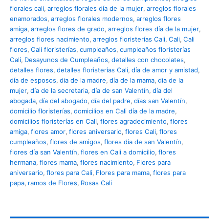
florales cali
,
arreglos florales día de la mujer
,
arreglos florales
enamorados
,
arreglos florales modernos
,
arreglos flores
amiga
,
arreglos flores de grado
,
arreglos flores día de la mujer
,
arreglos flores nacimiento
,
arreglos floristerías Cali
,
Cali
,
Cali
flores
,
Cali floristerías
,
cumpleaños
,
cumpleaños floristerías
Cali
,
Desayunos de Cumpleaños
,
detalles con chocolates
,
detalles flores
,
detalles floristerías Cali
,
día de amor y amistad
,
día de esposos
,
dia de la madre
,
día de la mama
,
dia de la
mujer
,
día de la secretaria
,
día de san Valentín
,
día del
abogada
,
día del abogado
,
día del padre
,
días san Valentín
,
domicilio floristerías
,
domicilios en Cali día de la madre
,
domicilios floristerías en Cali
,
flores agradecimiento
,
flores
amiga
,
flores amor
,
flores aniversario
,
flores Cali
,
flores
cumpleaños
,
flores de amigos
,
flores día de san Valentín
,
flores día san Valentín
,
flores en Cali a domicilio
,
flores
hermana
,
flores mama
,
flores nacimiento
,
Flores para
aniversario
,
flores para Cali
,
Flores para mama
,
flores para
papa
,
ramos de Flores
,
Rosas Cali