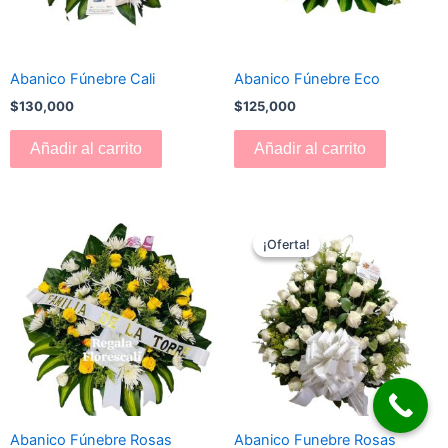
Abanico Fúnebre Cali
Abanico Fúnebre Eco
$
130,000
$
125,000
Añadir al carrito
Añadir al carrito
El
El
precio
precio
¡Oferta!
¡Oferta!
original
actual
era:
es:
$180,000.
$170,000.
Abanico Fúnebre Rosas
Abanico Funebre Rosas