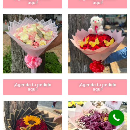
aquí!
aquí!
¡Agenda tu pedido
¡Agenda tu pedido
aquí!
aquí!