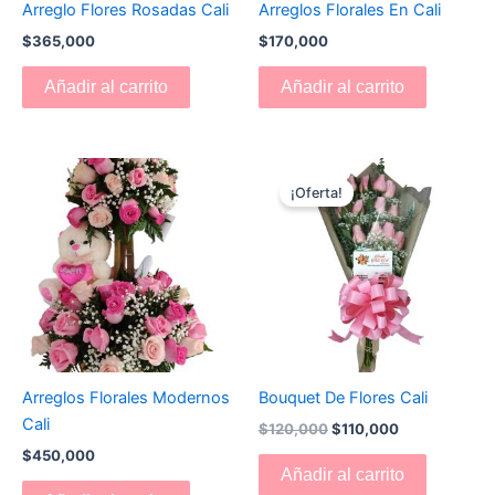
Arreglo Flores Rosadas Cali
Arreglos Florales En Cali
$
365,000
$
170,000
Añadir al carrito
Añadir al carrito
El
El
precio
precio
¡Oferta!
original
actual
era:
es:
$120,000.
$110,000.
Arreglos Florales Modernos
Bouquet De Flores Cali
Cali
$
120,000
$
110,000
$
450,000
Añadir al carrito