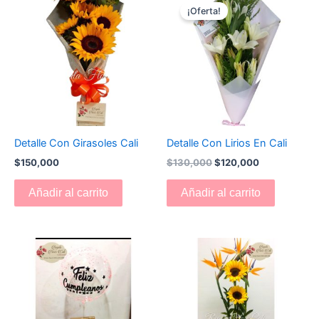
precio
precio
¡Oferta!
original
actual
era:
es:
$130,000.
$120,000.
Detalle Con Girasoles Cali
Detalle Con Lirios En Cali
$
150,000
$
130,000
$
120,000
Añadir al carrito
Añadir al carrito