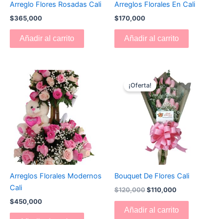
Arreglo Flores Rosadas Cali
Arreglos Florales En Cali
$
365,000
$
170,000
Añadir al carrito
Añadir al carrito
El
El
precio
precio
¡Oferta!
original
actual
era:
es:
$120,000.
$110,000.
Arreglos Florales Modernos
Bouquet De Flores Cali
Cali
$
120,000
$
110,000
$
450,000
Añadir al carrito