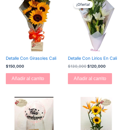
precio
precio
¡Oferta!
original
actual
era:
es:
$130,000.
$120,000.
Detalle Con Girasoles Cali
Detalle Con Lirios En Cali
$
150,000
$
130,000
$
120,000
Añadir al carrito
Añadir al carrito