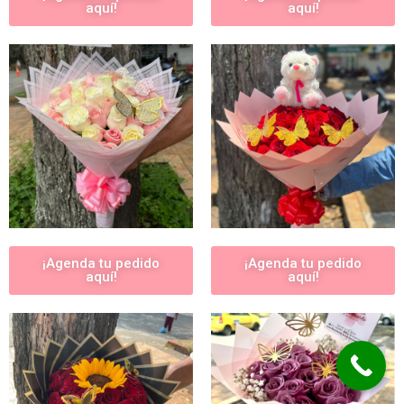
aquí!
aquí!
¡Agenda tu pedido
¡Agenda tu pedido
aquí!
aquí!