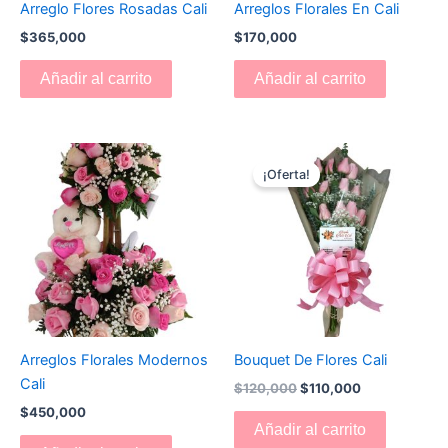
Arreglo Flores Rosadas Cali
Arreglos Florales En Cali
$
365,000
$
170,000
Añadir al carrito
Añadir al carrito
El
El
precio
precio
¡Oferta!
original
actual
era:
es:
$120,000.
$110,000.
Arreglos Florales Modernos
Bouquet De Flores Cali
Cali
$
120,000
$
110,000
$
450,000
Añadir al carrito