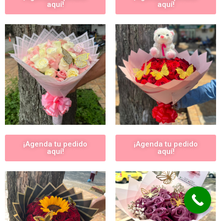
aquí!
aquí!
¡Agenda tu pedido
¡Agenda tu pedido
aquí!
aquí!