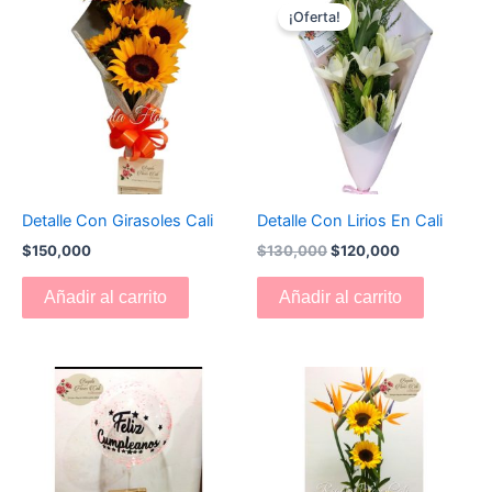
precio
precio
¡Oferta!
original
actual
era:
es:
$130,000.
$120,000.
Detalle Con Girasoles Cali
Detalle Con Lirios En Cali
$
150,000
$
130,000
$
120,000
Añadir al carrito
Añadir al carrito