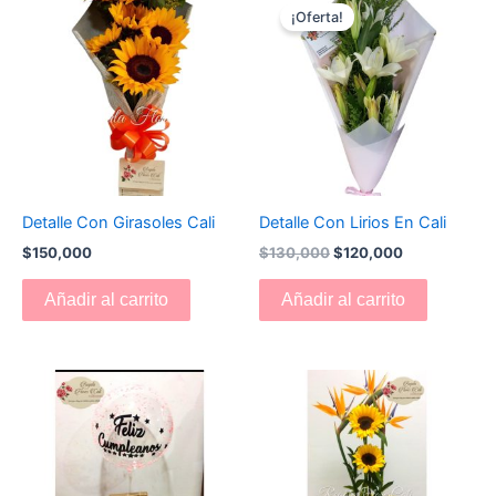
precio
precio
¡Oferta!
original
actual
era:
es:
$130,000.
$120,000.
Detalle Con Girasoles Cali
Detalle Con Lirios En Cali
$
150,000
$
130,000
$
120,000
Añadir al carrito
Añadir al carrito