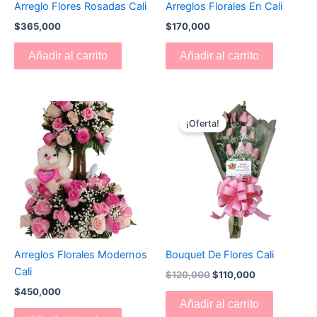
Arreglo Flores Rosadas Cali
Arreglos Florales En Cali
$
365,000
$
170,000
Añadir al carrito
Añadir al carrito
El
El
precio
precio
¡Oferta!
original
actual
era:
es:
$120,000.
$110,000.
Arreglos Florales Modernos
Bouquet De Flores Cali
Cali
$
120,000
$
110,000
$
450,000
Añadir al carrito