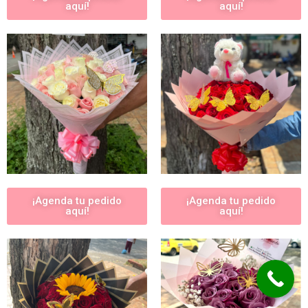
aquí!
aquí!
¡Agenda tu pedido
¡Agenda tu pedido
aquí!
aquí!