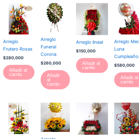
Arreglo
Arreglo
Arreglo Med
Arreglo lineal
Funeral
Frutero Rosas
Luna
$
150,000
Corona
Cumpleaño
$
280,000
$
260,000
Añadir al
$
580,000
carrito
Añadir al
carrito
Añadir
Añadir al
al
carrito
carrito