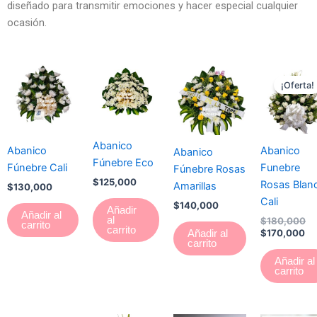
diseñado para transmitir emociones y hacer especial cualquier
ocasión.
El
El
pr
pr
¡Oferta!
ac
or
es
er
$1
$1
Abanico
Abanico
Abanico
Abanico
Fúnebre Eco
Fúnebre Cali
Funebre
Fúnebre Rosas
$
125,000
Rosas Blan
Amarillas
$
130,000
Cali
$
140,000
Añadir
Añadir al
al
$
180,000
carrito
carrito
$
170,000
Añadir al
carrito
Añadir al
carrito