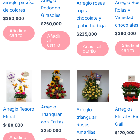
Arreglo
arreglo paraíso
Arreglo Ro
Arreglo rosas
Redondo
de colores
Rojas y
rojas
Girasoles
Variedad
chocolate y
$
380,000
$
260,000
chocolates
globo burbuja
Añadir al
$
390,000
$
235,000
carrito
Añadir
al
carrito
Añadir al
Añadir al
carrito
carrito
Arreglo
Arreglo Tesoro
Arreglos
Arreglo
Triangular
Floral
Florales En
triangular
con Frutas
Cali
Rosas
$
180,000
$
250,000
Amarillas
$
170,000
Añadir al