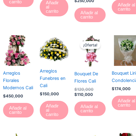
$
250,000
carrito
Añadir
Añadir al
al
carrito
carrito
Añadir al
carrito
El
El
precio
precio
¡Oferta!
actual
original
es:
era:
$110,000.
$120,000.
Arreglos
Arreglos
Bouquet Lir
Bouquet De
Funebres en
Florales
Condolenci
Flores Cali
Cali
Modernos Cali
$
174,000
$
120,000
$
150,000
$
110,000
$
450,000
Añadir al
carrito
Añadir
Añadir al
Añadir al
al
carrito
carrito
carrito