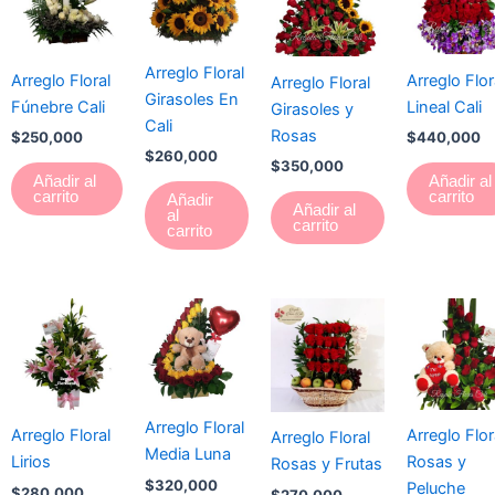
Arreglo Floral
Arreglo Floral
Arreglo Flor
Arreglo Floral
Girasoles En
Fúnebre Cali
Lineal Cali
Girasoles y
Cali
Rosas
$
250,000
$
440,000
$
260,000
$
350,000
Añadir al
Añadir al
carrito
carrito
Añadir
Añadir al
al
carrito
carrito
Arreglo Floral
Arreglo Floral
Arreglo Flor
Arreglo Floral
Media Luna
Lirios
Rosas y
Rosas y Frutas
$
320,000
Peluche
$
280,000
$
270,000