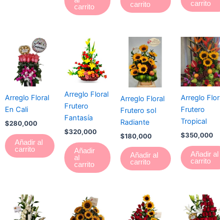
carrito
carrito
carrito
Arreglo Floral
Arreglo Floral
Arreglo Flor
Arreglo Floral
Frutero
En Cali
Frutero
Frutero sol
Fantasía
Tropical
Radiante
$
280,000
$
320,000
$
350,000
$
180,000
Añadir al
carrito
Añadir
Añadir al
Añadir al
al
carrito
carrito
carrito