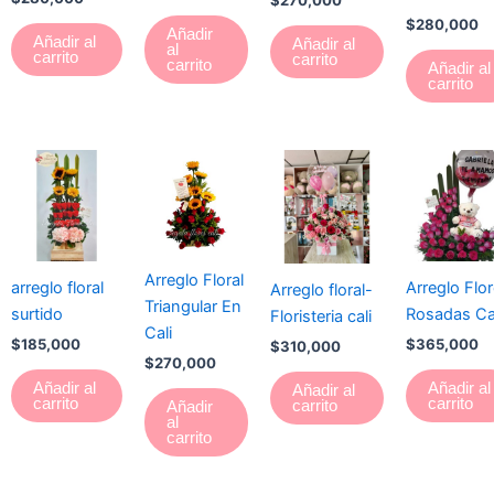
$
280,000
Añadir
Añadir al
Añadir al
al
carrito
carrito
carrito
Añadir al
carrito
Arreglo Floral
arreglo floral
Arreglo Flo
Arreglo floral-
Triangular En
surtido
Rosadas Ca
Floristeria cali
Cali
$
185,000
$
365,000
$
310,000
$
270,000
Añadir al
Añadir al
Añadir al
carrito
carrito
carrito
Añadir
al
carrito