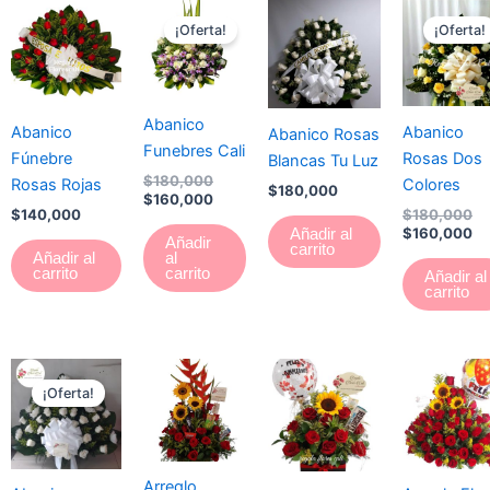
El
El
El
El
precio
precio
pr
pr
¡Oferta!
¡Oferta!
original
actual
or
ac
era:
es:
er
es
$180,000.
$160,000.
$1
$1
Abanico
Abanico
Abanico
Abanico Rosas
Funebres Cali
Fúnebre
Rosas Dos
Blancas Tu Luz
$
180,000
Rosas Rojas
Colores
$
180,000
$
160,000
$
140,000
$
180,000
$
160,000
Añadir al
Añadir
carrito
Añadir al
al
carrito
carrito
Añadir al
carrito
El
El
precio
precio
¡Oferta!
original
actual
era:
es:
$150,000.
$130,000.
Arreglo