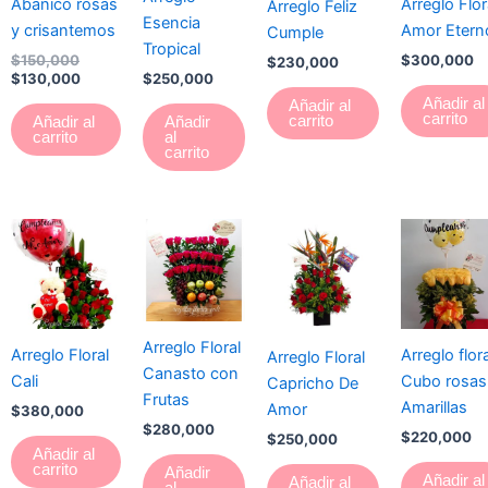
Abanico rosas
Arreglo Flor
Arreglo Feliz
Esencia
y crisantemos
Amor Etern
Cumple
Tropical
$
150,000
$
300,000
$
230,000
$
130,000
$
250,000
Añadir al
Añadir al
carrito
carrito
Añadir al
Añadir
carrito
al
carrito
Arreglo Floral
Arreglo Floral
Arreglo flora
Arreglo Floral
Canasto con
Cali
Cubo rosas
Capricho De
Frutas
Amarillas
Amor
$
380,000
$
280,000
$
220,000
$
250,000
Añadir al
carrito
Añadir
Añadir al
Añadir al
al